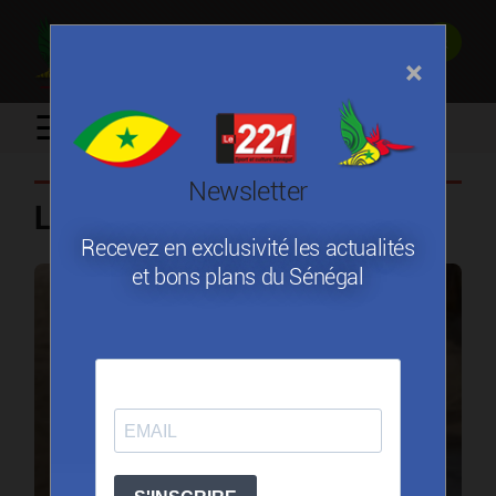
×
☰
Newsletter
Le bouye
Recevez en exclusivité les actualités
et bons plans du Sénégal