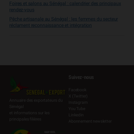
Foires et salons au Sénégal : calendrier des principaux
rendez-vous
Pêche artisanale au Sénégal : les femmes du secteur
réclament reconnaissance et intégration
Suivez-nous
Facebook
X (Twitter)
Annuaire des exportateurs du
Instagram
Sénégal
You Tube
et informations sur les
Linkedin
principales filières
Abonnement newsletter